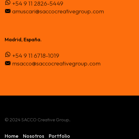
+54 9 11 2826-5449
amuscari@saccocreativegroup.com
Madrid, España.
+54 9 11 6718-1019
msacco@saccocreativegroup.com
© 2024 SACCO Creative Group.
Home
Nosotros
Portfolio