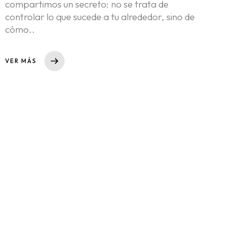
Nosotros
compartimos un secreto: no se trata de
controlar lo que sucede a tu alrededor, sino de
cómo..
Portfolio
VER MÁS
Blog: ideas en movimiento
Contacto