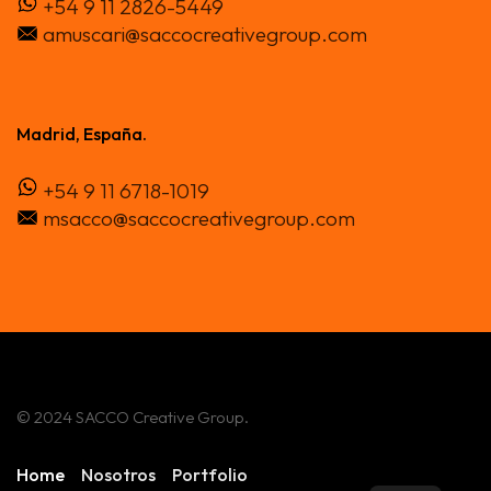
+54 9 11 2826-5449
amuscari@saccocreativegroup.com
Madrid, España.
+54 9 11 6718-1019
msacco@saccocreativegroup.com
© 2024 SACCO Creative Group.
Home
Nosotros
Portfolio